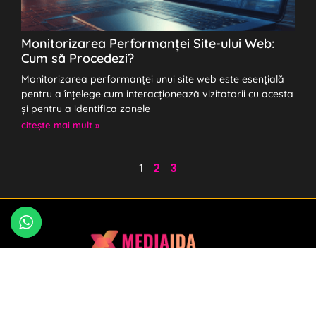
Monitorizarea Performanței Site-ului Web:
Cum să Procedezi?
Monitorizarea performanței unui site web este esențială
pentru a înțelege cum interacționează vizitatorii cu acesta
și pentru a identifica zonele
citeşte mai mult »
2
3
1
Inbar Copitman – marketing digital pentru
afaceri care vor să iasă în evidență
Consultanță, SEO, social media, design și