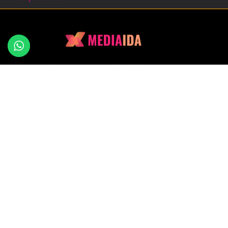
Inbar Copitman – marketing digital pentru
afaceri care vor să iasă în evidență
Consultanță, SEO, social media, design și
strategie de conținut – totul personalizat.
Mai multă vizibilitate, mai mulți clienți, mai mult
succes
Newsletter