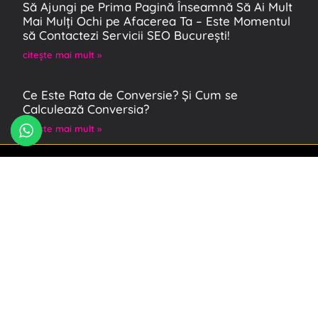
Să Ajungi pe Prima Pagină Înseamnă Să Ai Mult
Mai Mulți Ochi pe Afacerea Ta – Este Momentul
să Contactezi Servicii SEO București!
citeşte mai mult »
Ce Este Rata de Conversie? Și Cum se
Calculează Conversia?
citeşte mai mult »
Inbar Copitman – marketing digital pentru
afaceri care vor să iasă în evidență
Consultanță, SEO, social media, design și
strategie de conținut – totul personalizat.
Mai multă vizibilitate, mai mulți clienți, mai mult
succes